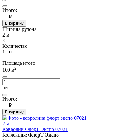
Итого:
— ₽
В корзину
Ширина рулона
2
м
×
Количество
1
шт
=
Площадь итого
2
100
м
шт
Итого:
— ₽
В корзину
2 м
Ковролин ФлорТ Экспо 07021
Коллекция:
ФлорТ Экспо