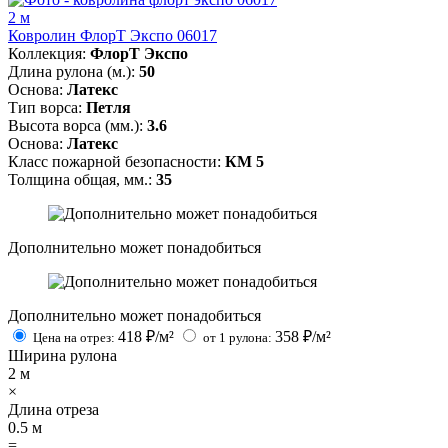
2 м
Ковролин ФлорТ Экспо 06017
Коллекция:
ФлорТ Экспо
Длина рулона (м.):
50
Основа:
Латекс
Тип ворса:
Петля
Высота ворса (мм.):
3.6
Основа:
Латекс
Класс пожарной безопасности:
КМ 5
Толщина общая, мм.:
35
Дополнительно может понадобиться
Дополнительно может понадобиться
418
₽/м²
358
₽/м²
Цена на отрез:
от 1 рулона:
Ширина рулона
2
м
×
Длина отреза
0.5
м
=