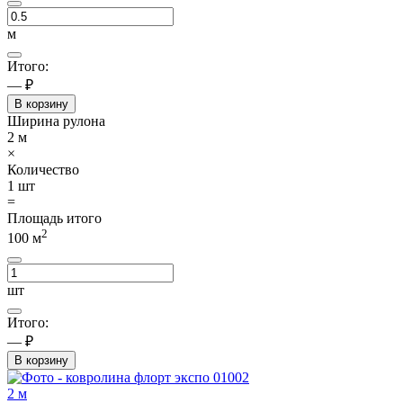
м
Итого:
— ₽
В корзину
Ширина рулона
2
м
×
Количество
1
шт
=
Площадь итого
2
100
м
шт
Итого:
— ₽
В корзину
2 м