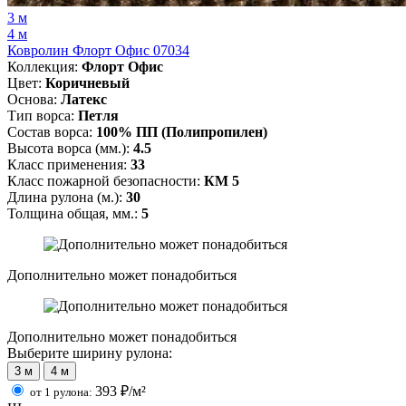
3 м
4 м
Ковролин Флорт Офис 07034
Коллекция:
Флорт Офис
Цвет:
Коричневый
Основа:
Латекс
Тип ворса:
Петля
Состав ворса:
100% ПП (Полипропилен)
Высота ворса (мм.):
4.5
Класс применения:
33
Класс пожарной безопасности:
КМ 5
Длина рулона (м.):
30
Толщина общая, мм.:
5
Дополнительно может понадобиться
Дополнительно может понадобиться
Выберите ширину рулона:
3 м
4 м
393
₽/м²
от 1 рулона: