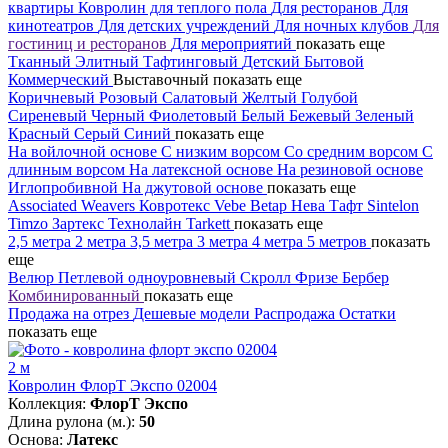
квартиры
Ковролин для теплого пола
Для ресторанов
Для
кинотеатров
Для детских учреждений
Для ночных клубов
Для
гостиниц и ресторанов
Для мероприятий
показать еще
Тканный
Элитный
Тафтинговый
Детский
Бытовой
Коммерческий
Выставочный
показать еще
Коричневый
Розовый
Салатовый
Желтый
Голубой
Сиреневый
Черный
Фиолетовый
Белый
Бежевый
Зеленый
Красный
Серый
Синий
показать еще
На войлочной основе
С низким ворсом
Со средним ворсом
С
длинным ворсом
На латексной основе
На резиновой основе
Иглопробивной
На джутовой основе
показать еще
Associated Weavers
Ковротекс
Vebe
Betap
Нева Тафт
Sintelon
Timzo
Зартекс
Технолайн
Tarkett
показать еще
2,5 метра
2 метра
3,5 метра
3 метра
4 метра
5 метров
показать
еще
Велюр
Петлевой одноуровневый
Скролл
Фризе
Бербер
Комбинированный
показать еще
Продажа на отрез
Дешевые модели
Распродажа
Остатки
показать еще
2 м
Ковролин ФлорТ Экспо 02004
Коллекция:
ФлорТ Экспо
Длина рулона (м.):
50
Основа:
Латекс