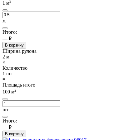
2
1
м
м
Итого:
— ₽
В корзину
Ширина рулона
2
м
×
Количество
1
шт
=
Площадь итого
2
100
м
шт
Итого:
— ₽
В корзину