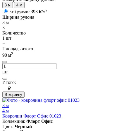
3 м
4 м
393
₽/м²
от 1 рулона:
Ширина рулона
3
м
×
Количество
1
шт
=
Площадь итого
2
90
м
шт
Итого:
— ₽
В корзину
3 м
4 м
Ковролин Флорт Офис 01023
Коллекция:
Флорт Офис
Цвет:
Черный