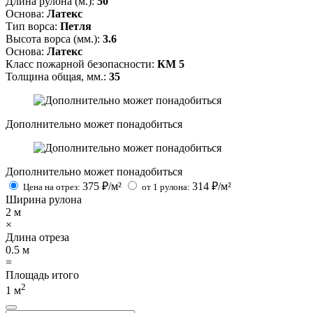
Длина рулона (м.):
50
Основа:
Латекс
Тип ворса:
Петля
Высота ворса (мм.):
3.6
Основа:
Латекс
Класс пожарной безопасности:
КМ 5
Толщина общая, мм.:
35
Дополнительно может понадобиться
Дополнительно может понадобиться
375
₽/м²
314
₽/м²
Цена на отрез:
от 1 рулона:
Ширина рулона
2
м
×
Длина отреза
0.5
м
=
Площадь итого
2
1
м