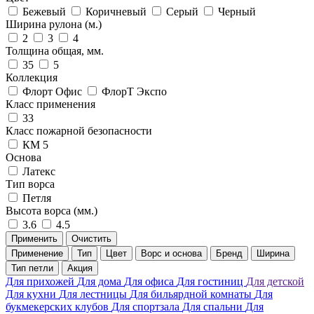
Бежевый
Коричневый
Серый
Черный
Ширина рулона (м.)
2
3
4
Толщина общая, мм.
35
5
Коллекция
Флорт Офис
ФлорТ Экспо
Класс применения
33
Класс пожарной безопасности
КМ 5
Основа
Латекс
Тип ворса
Петля
Высота ворса (мм.)
3.6
4.5
Применить
Очистить
Применение
Тип
Цвет
Ворс и основа
Бренд
Ширина
Тип петли
Акция
Для прихожей
Для дома
Для офиса
Для гостиниц
Для детской
Для кухни
Для лестницы
Для бильярдной комнаты
Для
букмекерских клубов
Для спортзала
Для спальни
Для