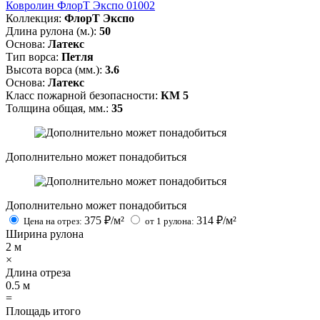
Ковролин ФлорТ Экспо 01002
Коллекция:
ФлорТ Экспо
Длина рулона (м.):
50
Основа:
Латекс
Тип ворса:
Петля
Высота ворса (мм.):
3.6
Основа:
Латекс
Класс пожарной безопасности:
КМ 5
Толщина общая, мм.:
35
Дополнительно может понадобиться
Дополнительно может понадобиться
375
₽/м²
314
₽/м²
Цена на отрез:
от 1 рулона:
Ширина рулона
2
м
×
Длина отреза
0.5
м
=
Площадь итого