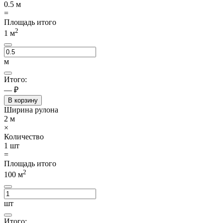
0.5
м
=
Площадь итого
2
1
м
м
Итого:
— ₽
В корзину
Ширина рулона
2
м
×
Количество
1
шт
=
Площадь итого
2
100
м
шт
Итого: