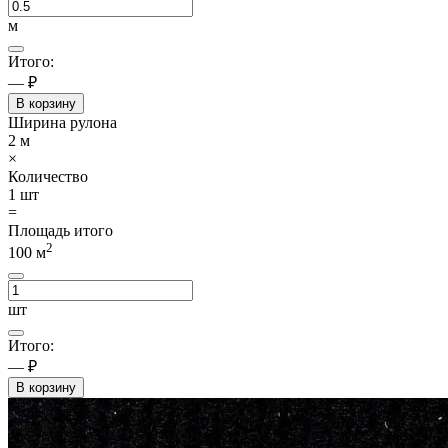
м
Итого:
— ₽
В корзину
Ширина рулона
2
м
×
Количество
1
шт
=
Площадь итого
2
100
м
шт
Итого:
— ₽
В корзину