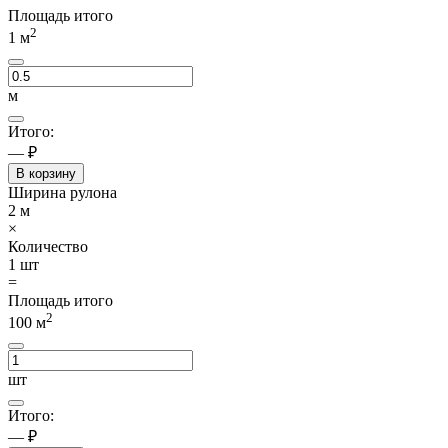
Площадь итого
2
1
м
м
Итого:
— ₽
В корзину
Ширина рулона
2
м
×
Количество
1
шт
=
Площадь итого
2
100
м
шт
Итого:
— ₽