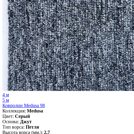
4 м
5 м
Ковролин Medusa 98
Коллекция:
Medusa
Цвет:
Серый
Основа:
Джут
Тип ворса:
Петля
Высота ворса (мм.):
2.7