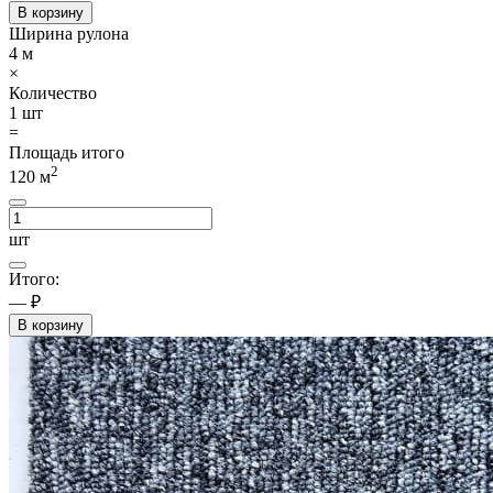
В корзину
Ширина рулона
4
м
×
Количество
1
шт
=
Площадь итого
2
120
м
шт
Итого:
— ₽
В корзину