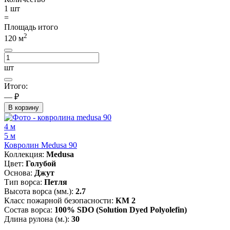
1
шт
=
Площадь итого
2
120
м
шт
Итого:
— ₽
В корзину
4 м
5 м
Ковролин Medusa 90
Коллекция:
Medusa
Цвет:
Голубой
Основа:
Джут
Тип ворса:
Петля
Высота ворса (мм.):
2.7
Класс пожарной безопасности:
КМ 2
Состав ворса:
100% SDO (Solution Dyed Polyolefin)
Длина рулона (м.):
30