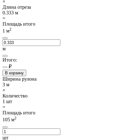
×
Длина отреза
0.333
м
=
Площадь итого
2
1
м
м
Итого:
— ₽
В корзину
Ширина рулона
3
м
×
Количество
1
шт
=
Площадь итого
2
105
м
шт