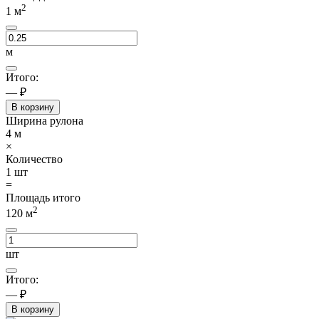
2
1
м
м
Итого:
— ₽
В корзину
Ширина рулона
4
м
×
Количество
1
шт
=
Площадь итого
2
120
м
шт
Итого:
— ₽
В корзину