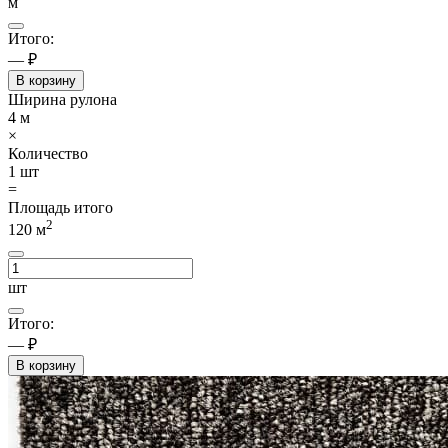
м
Итого:
— ₽
В корзину
Ширина рулона
4
м
×
Количество
1
шт
=
Площадь итого
2
120
м
шт
Итого:
— ₽
В корзину