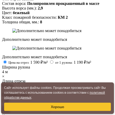
Состав ворса:
Полипропилен прокрашенный в массе
Высота ворса (мм.):
2,9
Цвет:
бежевый
Класс пожарной безопасности:
КМ 2
Толщина общая, мм.:
8
Дополнительно может понадобиться
Дополнительно может понадобиться
1 590
₽/м²
1 190
₽/м²
Цена на отрез:
от 1 рулона:
Ширина рулона
4
м
×
Длина отреза
0.25
м
Сайт использует файлы cookies. Продолжая просматривать сайт Вы
=
соглашаетесь с использованием cookies в соответствии с
политикой
Площадь итого
обработки данных
.
2
1
м
Хорошо