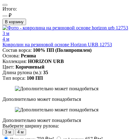
Итого:
— ₽
В корзину
3 м
4 м
Ковролин на резиновой основе Horizon URB 12753
Состав ворса:
100% ПП (Полипропилен)
Основа:
Резина
Коллекция:
HORIZON URB
Цвет:
Коричневый
Длина рулона (м.):
35
Тип ворса:
100 ПП
Дополнительно может понадобиться
Дополнительно может понадобиться
Выберите ширину рулона:
3 м
4 м
759
₽/м²
657
₽/м²