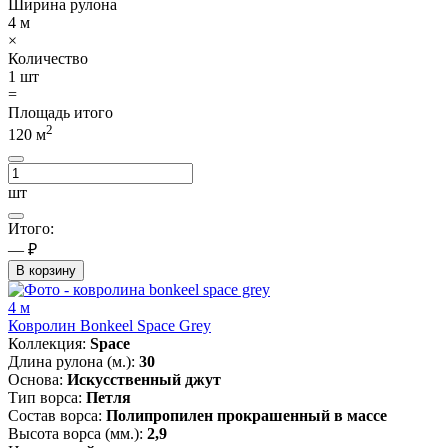
Ширина рулона
4
м
×
Количество
1
шт
=
Площадь итого
2
120
м
шт
Итого:
— ₽
В корзину
4 м
Ковролин Bonkeel Space Grey
Коллекция:
Space
Длина рулона (м.):
30
Основа:
Искусственный джут
Тип ворса:
Петля
Состав ворса:
Полипропилен прокрашенный в массе
Высота ворса (мм.):
2,9