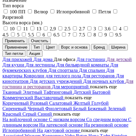
Назначение
Тип ворса
100 ПП
Велюр
Иглопробивной
Петля
Разрезной
Высота ворса (мм.)
10
11
13
2,9
2.5
2.7
3
3.6
4
4.5
5
5.5
6
6.5
7
7.5
8
9
9.5
Применить
Очистить
Применение
Тип
Цвет
Ворс и основа
Бренд
Ширина
Тип петли
Акция
Для прихожей
Для дома
Для офиса
Для гостиниц
Для детской
Для кухни
Для лестницы
Для бильярдной комнаты
Для
букмекерских клубов
Для спортзала
Для спальни
Для
квартиры
Ковролин для теплого пола
Для ресторанов
Для
кинотеатров
Для детских учреждений
Для ночных клубов
Для
гостиниц и ресторанов
Для мероприятий
показать еще
Тканный
Элитный
Тафтинговый
Детский
Бытовой
Коммерческий
Выставочный
показать еще
Коричневый
Розовый
Салатовый
Желтый
Голубой
Сиреневый
Черный
Фиолетовый
Белый
Бежевый
Зеленый
Красный
Серый
Синий
показать еще
На войлочной основе
С низким ворсом
Со средним ворсом
С
длинным ворсом
На латексной основе
На резиновой основе
Иглопробивной
На джутовой основе
показать еще
Associated Weavers
Ковротекс
Vebe
Betap
Нева Тафт
Sintelon