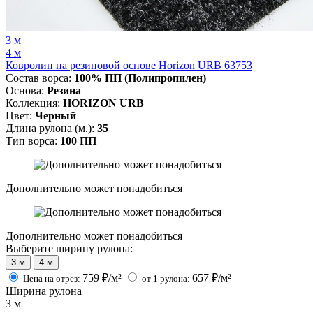
3 м
4 м
Ковролин на резиновой основе Horizon URB 63753
Состав ворса:
100% ПП (Полипропилен)
Основа:
Резина
Коллекция:
HORIZON URB
Цвет:
Черный
Длина рулона (м.):
35
Тип ворса:
100 ПП
Дополнительно может понадобиться
Дополнительно может понадобиться
Выберите ширину рулона:
3 м
4 м
759
₽/м²
657
₽/м²
Цена на отрез:
от 1 рулона:
Ширина рулона
3
м