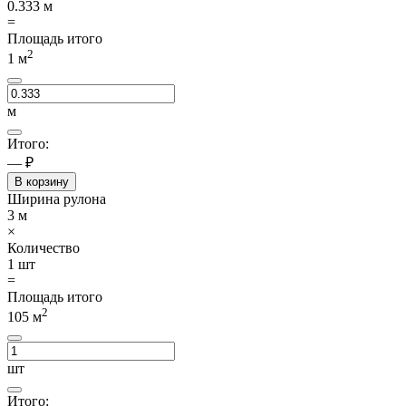
0.333
м
=
Площадь итого
2
1
м
м
Итого:
— ₽
В корзину
Ширина рулона
3
м
×
Количество
1
шт
=
Площадь итого
2
105
м
шт
Итого: