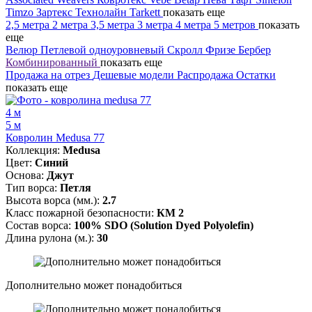
Timzo
Зартекс
Технолайн
Tarkett
показать еще
2,5 метра
2 метра
3,5 метра
3 метра
4 метра
5 метров
показать
еще
Велюр
Петлевой одноуровневый
Скролл
Фризе
Бербер
Комбинированный
показать еще
Продажа на отрез
Дешевые модели
Распродажа
Остатки
показать еще
4 м
5 м
Ковролин Medusa 77
Коллекция:
Medusa
Цвет:
Синий
Основа:
Джут
Тип ворса:
Петля
Высота ворса (мм.):
2.7
Класс пожарной безопасности:
КМ 2
Состав ворса:
100% SDO (Solution Dyed Polyolefin)
Длина рулона (м.):
30
Дополнительно может понадобиться