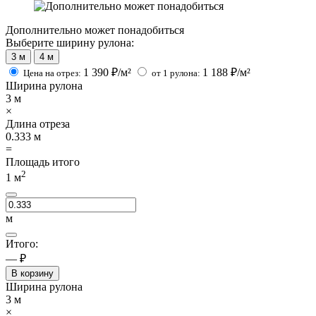
Дополнительно может понадобиться
Выберите ширину рулона:
3 м
4 м
1 390
₽/м²
1 188
₽/м²
Цена на отрез:
от 1 рулона:
Ширина рулона
3
м
×
Длина отреза
0.333
м
=
Площадь итого
2
1
м
м
Итого:
— ₽
В корзину
Ширина рулона
3
м
×