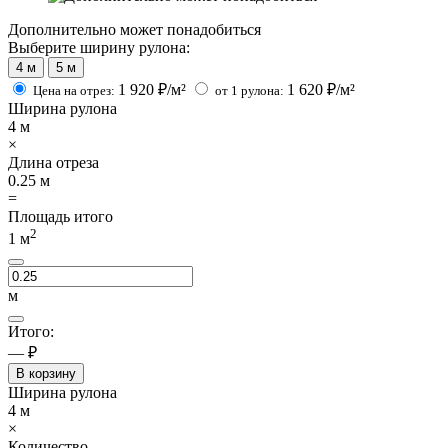
Дополнительно может понадобиться
Выберите ширину рулона:
4 м
5 м
1 920
₽/м²
1 620
₽/м²
Цена на отрез:
от 1 рулона:
Ширина рулона
4
м
×
Длина отреза
0.25
м
=
Площадь итого
2
1
м
м
Итого:
— ₽
В корзину
Ширина рулона
4
м
×
Количество