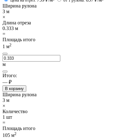
Цена на отрез:
от 1 рулона:
Ширина рулона
3
м
×
Длина отреза
0.333
м
=
Площадь итого
2
1
м
м
Итого:
— ₽
В корзину
Ширина рулона
3
м
×
Количество
1
шт
=
Площадь итого
2
105
м