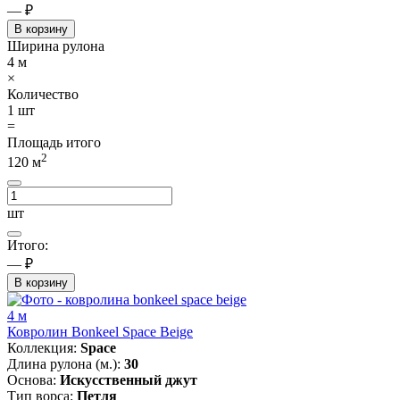
— ₽
В корзину
Ширина рулона
4
м
×
Количество
1
шт
=
Площадь итого
2
120
м
шт
Итого:
— ₽
В корзину
4 м
Ковролин Bonkeel Space Beige
Коллекция:
Space
Длина рулона (м.):
30
Основа:
Искусственный джут
Тип ворса:
Петля