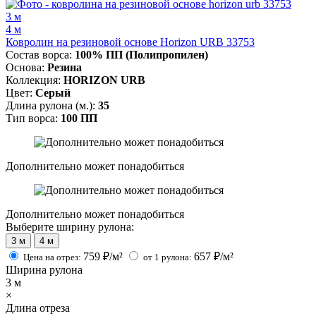
3 м
4 м
Ковролин на резиновой основе Horizon URB 33753
Состав ворса:
100% ПП (Полипропилен)
Основа:
Резина
Коллекция:
HORIZON URB
Цвет:
Серый
Длина рулона (м.):
35
Тип ворса:
100 ПП
Дополнительно может понадобиться
Дополнительно может понадобиться
Выберите ширину рулона:
3 м
4 м
759
₽/м²
657
₽/м²
Цена на отрез:
от 1 рулона:
Ширина рулона
3
м
×
Длина отреза