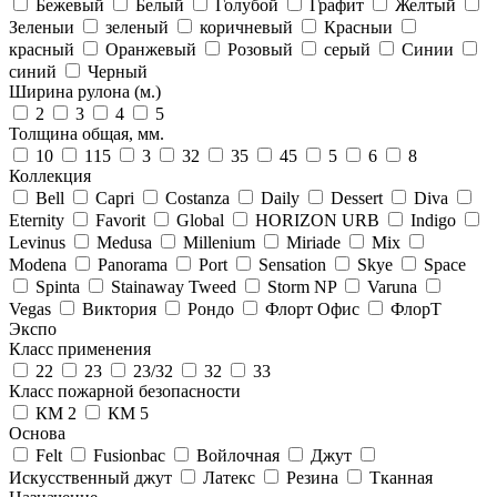
Бежевый
Белый
Голубой
Графит
Желтый
Зеленыи
зеленый
коричневый
Красныи
красный
Оранжевый
Розовый
серый
Синии
синий
Черный
Ширина рулона (м.)
2
3
4
5
Толщина общая, мм.
10
115
3
32
35
45
5
6
8
Коллекция
Bell
Capri
Costanza
Daily
Dessert
Diva
Eternity
Favorit
Global
HORIZON URB
Indigo
Levinus
Medusa
Millenium
Miriade
Mix
Modena
Panorama
Port
Sensation
Skye
Space
Spinta
Stainaway Tweed
Storm NP
Varuna
Vegas
Виктория
Рондо
Флорт Офис
ФлорТ
Экспо
Класс применения
22
23
23/32
32
33
Класс пожарной безопасности
КМ 2
КМ 5
Основа
Felt
Fusionbac
Войлочная
Джут
Искусственный джут
Латекс
Резина
Тканная