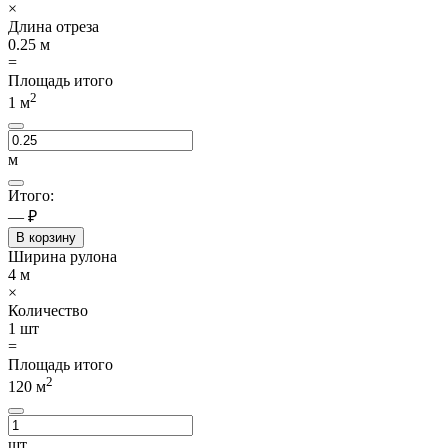
×
Длина отреза
0.25
м
=
Площадь итого
2
1
м
м
Итого:
— ₽
В корзину
Ширина рулона
4
м
×
Количество
1
шт
=
Площадь итого
2
120
м
шт