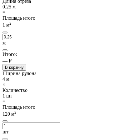
Длина отреза
0.25
м
=
Площадь итого
2
1
м
м
Итого:
— ₽
В корзину
Ширина рулона
4
м
×
Количество
1
шт
=
Площадь итого
2
120
м
шт