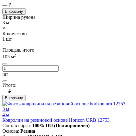
— ₽
В корзину
Ширина рулона
3
м
×
Количество
1
шт
=
Площадь итого
2
105
м
шт
Итого:
— ₽
В корзину
3 м
4 м
Ковролин на резиновой основе Horizon URB 12753
Состав ворса:
100% ПП (Полипропилен)
Основа:
Резина