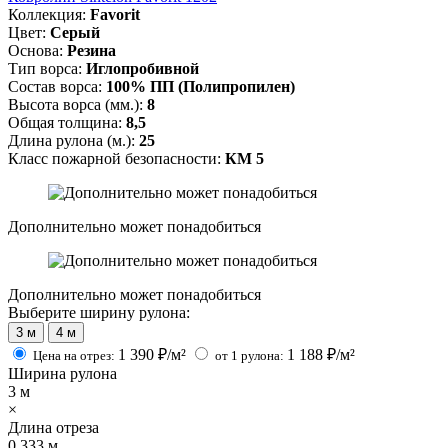
Коллекция:
Favorit
Цвет:
Серый
Основа:
Резина
Тип ворса:
Иглопробивной
Состав ворса:
100% ПП (Полипропилен)
Высота ворса (мм.):
8
Общая толщина:
8,5
Длина рулона (м.):
25
Класс пожарной безопасности:
КМ 5
Дополнительно может понадобиться
Дополнительно может понадобиться
Выберите ширину рулона:
3 м
4 м
1 390
₽/м²
1 188
₽/м²
Цена на отрез:
от 1 рулона:
Ширина рулона
3
м
×
Длина отреза
0.333
м