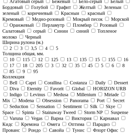
Агатовый серый
Бежевый
Бело-серый
Белый
Бордовый
Голубой
Графит
Желтый
Зеленыи
зеленый
коричневый
Красныи
красный
Кремовый
Медно-розовый
Мокрый песок
Морской
Оранжевый
Перламутр
Пломбир
Розовый
Салатовый
серый
Синии
синий
Топленое
молоко
Черный
Ширина рулона (м.)
2
3
3,5
4
5
Толщина общая, мм.
10
115
12
125
13
135
15
155
16
17
18
205
3
32
35
45
5
6
8
85
9
95
Коллекция
Bell
Capri
Corallina
Costanza
Daily
Dessert
Diva
Eternity
Favorit
Global
HORIZON URB
Indigo
Levinus
Medusa
Millenium
Miriade
Mix
Modena
Obsession
Panorama
Port
Secret
Seduction
Sensation
Sentiment
Silk
Skye
Space
Spinta
Stainaway Tweed
Storm NP
Suspense
Varuna
Vegas
Варна
Виктория
Карнавал
Кидс
Кремона
Омега
Оптима
Парадиз
Прованс
Рондо
Савойа
Тунис
Флорт Офис