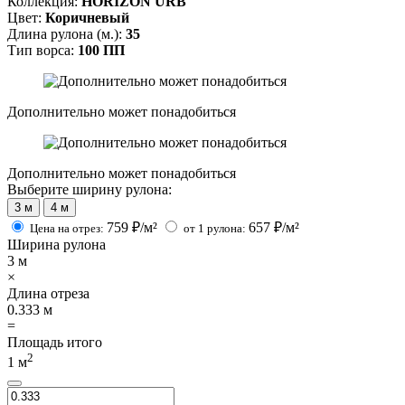
Коллекция:
HORIZON URB
Цвет:
Коричневый
Длина рулона (м.):
35
Тип ворса:
100 ПП
Дополнительно может понадобиться
Дополнительно может понадобиться
Выберите ширину рулона:
3 м
4 м
759
₽/м²
657
₽/м²
Цена на отрез:
от 1 рулона:
Ширина рулона
3
м
×
Длина отреза
0.333
м
=
Площадь итого
2
1
м