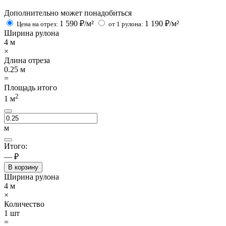
Дополнительно может понадобиться
1 590
₽/м²
1 190
₽/м²
Цена на отрез:
от 1 рулона:
Ширина рулона
4
м
×
Длина отреза
0.25
м
=
Площадь итого
2
1
м
м
Итого:
— ₽
В корзину
Ширина рулона
4
м
×
Количество
1
шт
=