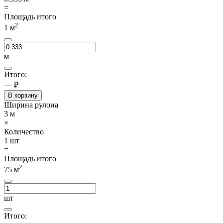
=
Площадь итого
2
1
м
м
Итого:
— ₽
В корзину
Ширина рулона
3
м
×
Количество
1
шт
=
Площадь итого
2
75
м
шт
Итого: