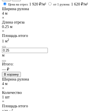
1 920
₽/м²
1 620
₽/м²
Цена на отрез:
от 1 рулона:
Ширина рулона
4
м
×
Длина отреза
0.25
м
=
Площадь итого
2
1
м
м
Итого:
— ₽
В корзину
Ширина рулона
4
м
×
Количество
1
шт
=
Площадь итого
2