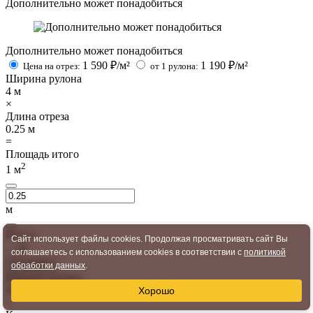
Дополнительно может понадобиться
Дополнительно может понадобиться
1 590
₽/м²
1 190
₽/м²
Цена на отрез:
от 1 рулона:
Ширина рулона
4
м
×
Длина отреза
0.25
м
=
Площадь итого
2
1
м
м
Итого:
Сайт использует файлы cookies. Продолжая просматривать сайт Вы
— ₽
соглашаетесь с использованием cookies в соответствии с
политикой
В корзину
обработки данных
.
Ширина рулона
4
м
Хорошо
×