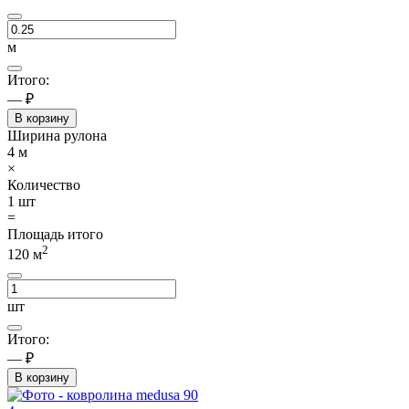
м
Итого:
— ₽
В корзину
Ширина рулона
4
м
×
Количество
1
шт
=
Площадь итого
2
120
м
шт
Итого:
— ₽
В корзину