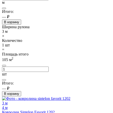
м
Итого:
— ₽
В корзину
Ширина рулона
3
м
×
Количество
1
шт
=
Площадь итого
2
105
м
шт
Итого:
— ₽
В корзину
3 м
4 м
Ковролин Sintelon Favorit 1202