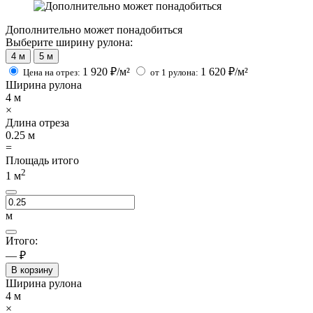
Дополнительно может понадобиться
Выберите ширину рулона:
4 м
5 м
1 920
₽/м²
1 620
₽/м²
Цена на отрез:
от 1 рулона:
Ширина рулона
4
м
×
Длина отреза
0.25
м
=
Площадь итого
2
1
м
м
Итого:
— ₽
В корзину
Ширина рулона
4
м
×