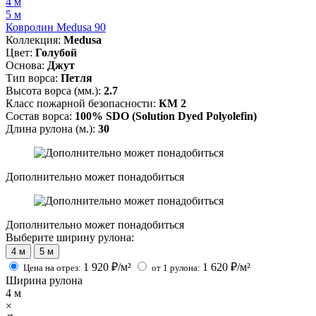
4 м
5 м
Ковролин Medusa 90
Коллекция:
Medusa
Цвет:
Голубой
Основа:
Джут
Тип ворса:
Петля
Высота ворса (мм.):
2.7
Класс пожарной безопасности:
КМ 2
Состав ворса:
100% SDO (Solution Dyed Polyolefin)
Длина рулона (м.):
30
Дополнительно может понадобиться
Дополнительно может понадобиться
Выберите ширину рулона:
4 м
5 м
1 920
₽/м²
1 620
₽/м²
Цена на отрез:
от 1 рулона:
Ширина рулона
4
м
×