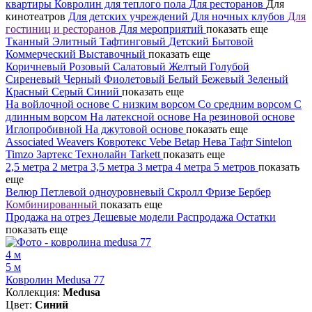
квартиры
Ковролин для теплого пола
Для ресторанов
Для
кинотеатров
Для детских учреждений
Для ночных клубов
Для
гостиниц и ресторанов
Для мероприятий
показать еще
Тканный
Элитный
Тафтинговый
Детский
Бытовой
Коммерческий
Выставочный
показать еще
Коричневый
Розовый
Салатовый
Желтый
Голубой
Сиреневый
Черный
Фиолетовый
Белый
Бежевый
Зеленый
Красный
Серый
Синий
показать еще
На войлочной основе
С низким ворсом
Со средним ворсом
С
длинным ворсом
На латексной основе
На резиновой основе
Иглопробивной
На джутовой основе
показать еще
Associated Weavers
Ковротекс
Vebe
Betap
Нева Тафт
Sintelon
Timzo
Зартекс
Технолайн
Tarkett
показать еще
2,5 метра
2 метра
3,5 метра
3 метра
4 метра
5 метров
показать
еще
Велюр
Петлевой одноуровневый
Скролл
Фризе
Бербер
Комбинированный
показать еще
Продажа на отрез
Дешевые модели
Распродажа
Остатки
показать еще
4 м
5 м
Ковролин Medusa 77
Коллекция:
Medusa
Цвет:
Синий