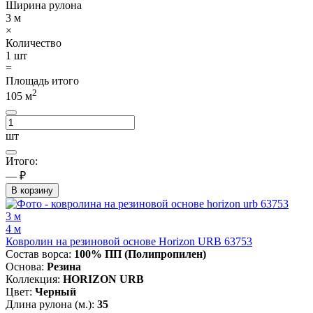
Ширина рулона
3
м
×
Количество
1
шт
=
Площадь итого
2
105
м
шт
Итого:
— ₽
В корзину
3 м
4 м
Ковролин на резиновой основе Horizon URB 63753
Состав ворса:
100% ПП (Полипропилен)
Основа:
Резина
Коллекция:
HORIZON URB
Цвет:
Черный
Длина рулона (м.):
35