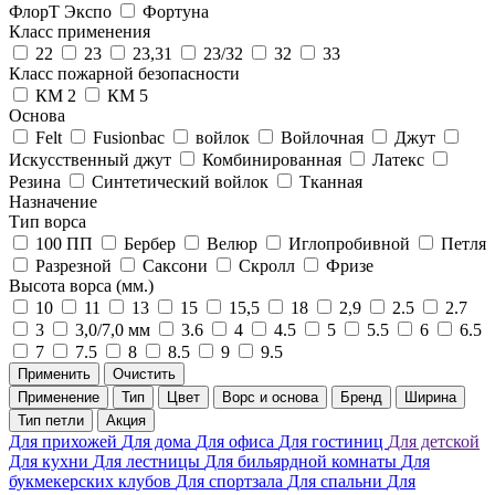
ФлорТ Экспо
Фортуна
Класс применения
22
23
23,31
23/32
32
33
Класс пожарной безопасности
КМ 2
КМ 5
Основа
Felt
Fusionbac
войлок
Войлочная
Джут
Искусственный джут
Комбинированная
Латекс
Резина
Синтетический войлок
Тканная
Назначение
Тип ворса
100 ПП
Бербер
Велюр
Иглопробивной
Петля
Разрезной
Саксони
Скролл
Фризе
Высота ворса (мм.)
10
11
13
15
15,5
18
2,9
2.5
2.7
3
3,0/7,0 мм
3.6
4
4.5
5
5.5
6
6.5
7
7.5
8
8.5
9
9.5
Применить
Очистить
Применение
Тип
Цвет
Ворс и основа
Бренд
Ширина
Тип петли
Акция
Для прихожей
Для дома
Для офиса
Для гостиниц
Для детской
Для кухни
Для лестницы
Для бильярдной комнаты
Для
букмекерских клубов
Для спортзала
Для спальни
Для