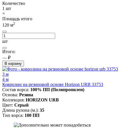
Количество
1
шт
=
Площадь итого
2
120
м
шт
Итого:
— ₽
В корзину
3 м
4 м
Ковролин на резиновой основе Horizon URB 33753
Состав ворса:
100% ПП (Полипропилен)
Основа:
Резина
Коллекция:
HORIZON URB
Цвет:
Серый
Длина рулона (м.):
35
Тип ворса:
100 ПП