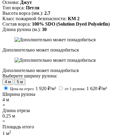
Основа:
Джут
Тип ворса:
Петля
Высота ворса (мм.):
2.7
Класс пожарной безопасности:
КМ 2
Состав ворса:
100% SDO (Solution Dyed Polyolefin)
Длина рулона (м.):
30
Дополнительно может понадобиться
Дополнительно может понадобиться
Выберите ширину рулона:
4 м
5 м
1 920
₽/м²
1 620
₽/м²
Цена на отрез:
от 1 рулона:
Ширина рулона
4
м
×
Длина отреза
0.25
м
=
Площадь итого
2
1
м