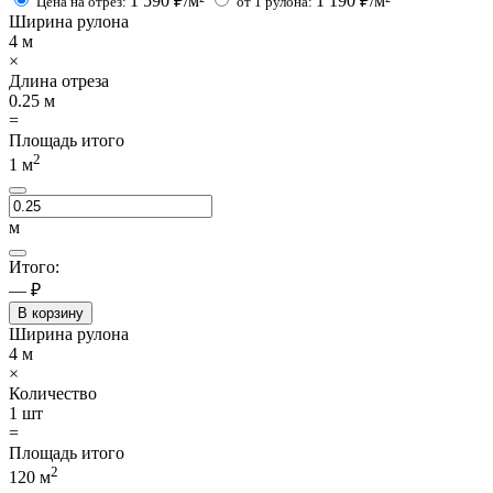
1 590
₽/м²
1 190
₽/м²
Цена на отрез:
от 1 рулона:
Ширина рулона
4
м
×
Длина отреза
0.25
м
=
Площадь итого
2
1
м
м
Итого:
— ₽
В корзину
Ширина рулона
4
м
×
Количество
1
шт
=
Площадь итого
2
120
м