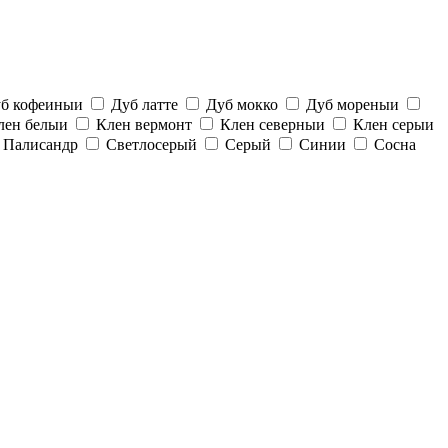
б кофеиныи
Дуб латте
Дуб мокко
Дуб мореныи
лен белыи
Клен вермонт
Клен северныи
Клен серыи
Палисандр
Светлосерый
Серый
Синии
Сосна