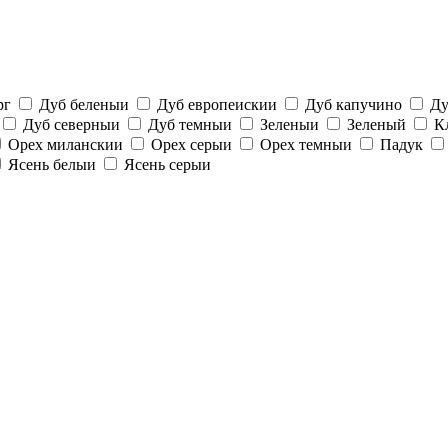
рг
Дуб беленыи
Дуб европеискии
Дуб капучино
Ду
Дуб северныи
Дуб темныи
Зеленыи
Зеленый
К
Орех миланскии
Орех серыи
Орех темныи
Падук
Ясень белыи
Ясень серыи