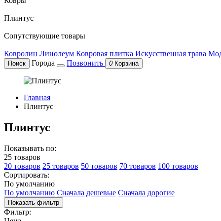
Ковры
Плинтус
Сопутствующие товары
Ковролин
Линолеум
Ковровая плитка
Искусственная трава
Мод
Города
Позвонить
Поиск
0
Корзина
Главная
Плинтус
Плинтус
Показывать по:
25 товаров
20 товаров
25 товаров
50 товаров
70 товаров
100 товаров
Сортировать:
По умолчанию
По умолчанию
Сначала дешевые
Сначала дорогие
Показать фильтр
Фильтр:
Цена