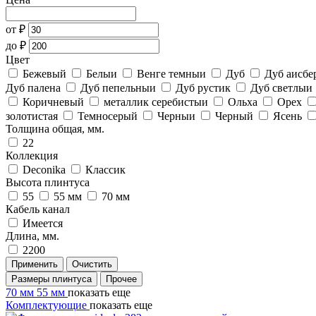
от
₽
до
₽
Цвет
Бежевый
Белыи
Венге темныи
Дуб
Дуб аисбе
Дуб палена
Дуб пепельныи
Дуб рустик
Дуб светлыи
Коричневый
металлик серебистыи
Ольха
Орех
золотистая
Темносерый
Черныи
Черный
Ясень
Толщина общая, мм.
22
Коллекция
Deconika
Классик
Высота плинтуса
55
55 мм
70 мм
Кабель канал
Имеется
Длина, мм.
2200
Применить
Очистить
Размеры плинтуса
Прочее
70 мм
55 мм
показать еще
Комплектующие
показать еще