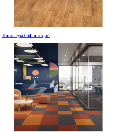
Линолеум
664 позиций