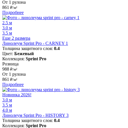
От 1 рулона
861
₽/м²
Подробнее
2.5 м
3.0 м
3.5 м
Еще 2 размера
Линолеум Sprint Pro - CARNEY 1
Толщина защитного слоя:
0.4
Цвет:
Бежевый
Коллекция:
Sprint Pro
Розница
988
₽/м²
От 1 рулона
861
₽/м²
Подробнее
Новинка 2026!
3.0 м
3.5 м
4.0 м
Линолеум Sprint Pro - HISTORY 3
Толщина защитного слоя:
0.4
Коллекция:
Sprint Pro