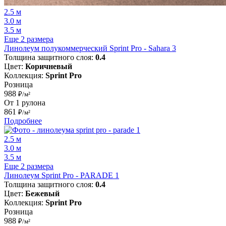
2.5 м
3.0 м
3.5 м
Еще 2 размера
Линолеум полукоммерческий Sprint Pro - Sahara 3
Толщина защитного слоя:
0.4
Цвет:
Коричневый
Коллекция:
Sprint Pro
Розница
988
₽/м²
От 1 рулона
861
₽/м²
Подробнее
2.5 м
3.0 м
3.5 м
Еще 2 размера
Линолеум Sprint Pro - PARADE 1
Толщина защитного слоя:
0.4
Цвет:
Бежевый
Коллекция:
Sprint Pro
Розница
988
₽/м²