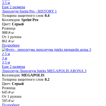
3.5 м
Еще 2 размера
Линолеум Sprint Pro - HISTORY 1
Толщина защитного слоя:
0.4
Коллекция:
Sprint Pro
Цвет:
Серый
Розница
988
₽/м²
От 1 рулона
861
₽/м²
Подробнее
2,5 м
3 м
3,5 м
Еще 2 размера
Линолеум Линолеум Juteks MEGAPOLIS ARONA 3
Коллекция:
MEGAPOLIS
Толщина защитного слоя:
0.2
Цвет:
Серый
Розница
645
₽/м²
От 1 рулона
595
₽/м²
Подробнее