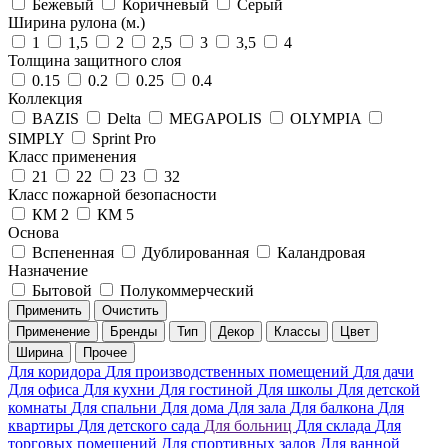
Бежевый
Коричневый
Серый
Ширина рулона (м.)
1
1,5
2
2,5
3
3,5
4
Толщина защитного слоя
0.15
0.2
0.25
0.4
Коллекция
BAZIS
Delta
MEGAPOLIS
OLYMPIA
SIMPLY
Sprint Pro
Класс применения
21
22
23
32
Класс пожарной безопасности
КМ 2
КМ 5
Основа
Вспененная
Дублированная
Каландровая
Назначение
Бытовой
Полукоммерческий
Применить
Очистить
Применение
Бренды
Тип
Декор
Классы
Цвет
Ширина
Прочее
Для коридора
Для производственных помещений
Для дачи
Для офиса
Для кухни
Для гостиной
Для школы
Для детской
комнаты
Для спальни
Для дома
Для зала
Для балкона
Для
квартиры
Для детского сада
Для больниц
Для склада
Для
торговых помещений
Для спортивных залов
Для ванной