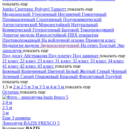
показать еще
Juteks
Синтерос
Polystyl
Таркетт
показать еще
Медицинский
Утепленный
Негорючий
Гомогенный
Промышленный
Спортивный
Полукоммерческий
Антистатический
Морозостойкий
Натуральный
Коммерческий
Гетерогенный
Бытовой
Токопроводящий
Дорогие модели
Износостойкий
ПВХ покрытия
Противопожарный
На войлочной основе
Премиум класс
Недорогие модели
Звукоизолирующий
На отрез
Толстый
Эко
линолеум
показать еще
Под доску
Абстракция
Под плитку
Под ламинат
показать еще
21 класс
22 класс
23 класс
31 класс
32 класс
33 класс
34 класс
41 класс
42 класс
43 класс
показать еще
Бежевый
Коричневый
Цветной
Белый
Желтый
Серый
Черный
Зеленый
Синий
Оранжевый
Красный
Фиолетовый
Голубой
показать еще
1,5 м
2 м
2,5 м
3 м
3,5 м
4 м
5 м
показать еще
Остатки
показать еще
2,0 м
2,5 м
3 м
Еще 3 размера
Линолеум BAZIS FRESCO 5
Коллекция:
BAZIS