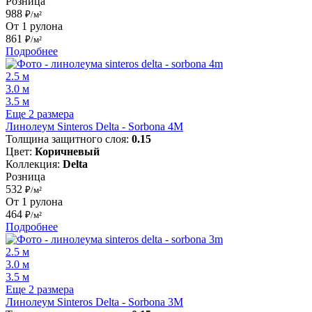
Розница
988
₽/м²
От 1 рулона
861
₽/м²
Подробнее
2.5 м
3.0 м
3.5 м
Еще 2 размера
Линолеум Sinteros Delta - Sorbona 4M
Толщина защитного слоя:
0.15
Цвет:
Коричневый
Коллекция:
Delta
Розница
532
₽/м²
От 1 рулона
464
₽/м²
Подробнее
2.5 м
3.0 м
3.5 м
Еще 2 размера
Линолеум Sinteros Delta - Sorbona 3M