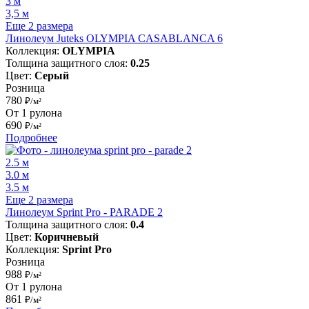
3 м
3,5 м
Еще 2 размера
Линолеум Juteks OLYMPIA CASABLANCA 6
Коллекция:
OLYMPIA
Толщина защитного слоя:
0.25
Цвет:
Серый
Розница
780
₽/м²
От 1 рулона
690
₽/м²
Подробнее
2.5 м
3.0 м
3.5 м
Еще 2 размера
Линолеум Sprint Pro - PARADE 2
Толщина защитного слоя:
0.4
Цвет:
Коричневый
Коллекция:
Sprint Pro
Розница
988
₽/м²
От 1 рулона
861
₽/м²