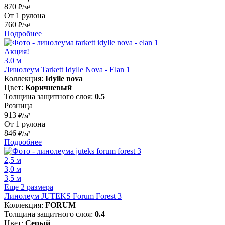
870
₽/м²
От 1 рулона
760
₽/м²
Подробнее
Акция!
3.0 м
Линолеум Tarkett Idylle Nova - Elan 1
Коллекция:
Idylle nova
Цвет:
Коричневый
Толщина защитного слоя:
0.5
Розница
913
₽/м²
От 1 рулона
846
₽/м²
Подробнее
2,5 м
3,0 м
3,5 м
Еще 2 размера
Линолеум JUTEKS Forum Forest 3
Коллекция:
FORUM
Толщина защитного слоя:
0.4
Цвет:
Серый