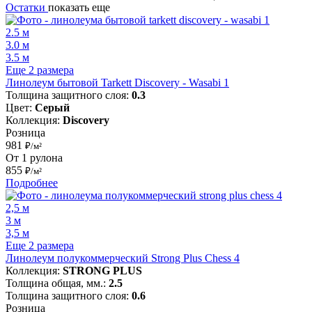
Остатки
показать еще
2.5 м
3.0 м
3.5 м
Еще 2 размера
Линолеум бытовой Tarkett Discovery - Wasabi 1
Толщина защитного слоя:
0.3
Цвет:
Серый
Коллекция:
Discovery
Розница
981
₽/м²
От 1 рулона
855
₽/м²
Подробнее
2,5 м
3 м
3,5 м
Еще 2 размера
Линолеум полукоммерческий Strong Plus Chess 4
Коллекция:
STRONG PLUS
Толщина общая, мм.:
2.5
Толщина защитного слоя:
0.6
Розница