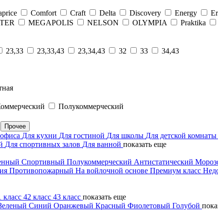
price
Comfort
Craft
Delta
Discovery
Energy
Er
TER
MEGAPOLIS
NELSON
OLYMPIA
Praktika
23,33
23,33,43
23,34,43
32
33
34,43
тная
оммерческий
Полукоммерческий
Прочее
 офиса
Для кухни
Для гостиной
Для школы
Для детской комнат
ий
Для спортивных залов
Для ванной
показать еще
енный
Спортивный
Полукоммерческий
Антистатический
Мороз
тия
Противопожарный
На войлочной основе
Премиум класс
Нед
1 класс
42 класс
43 класс
показать еще
Зеленый
Синий
Оранжевый
Красный
Фиолетовый
Голубой
пока