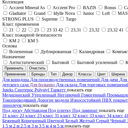
Коллекция
Acczent Mineral As
Acczent Pro
BAZIS
Bonus
Ca
Gladiator
Grand
Idylle Nova
Junior
Loft
MAS
STRONG PLUS
Supreme
Targo
Класс применения
21
22
23
23 33 42
23,31
23,32
23,32 41
Класс пожарной безопасности
КМ 2
КМ 5
Основа
Вспененная
Дублированная
Каландровая
Компак
Назначение
Антистатический
Бытовой
Бытовой усиленный
К
Применить
Очистить
Применение
Бренды
Тип
Декор
Классы
Цвет
Ширина
Для коридора
Для производственных помещений
Для дачи
Для
детского сада
Для больниц
Для склада
Для торговых помещен
Juteks
Синтерос
Polystyl
Таркетт
показать еще
Медицинский
Утепленный
Негорючий
Гомогенный
Промышл
Токопроводящий
Дорогие модели
Износостойкий
ПВХ покры
линолеум
показать еще
Под доску
Абстракция
Под плитку
Под ламинат
показать еще
21 класс
22 класс
23 класс
31 класс
32 класс
33 класс
34 класс
4
Бежевый
Коричневый
Цветной
Белый
Желтый
Серый
Черный
1,5 м
2 м
2,5 м
3 м
3,5 м
4 м
5 м
показать еще