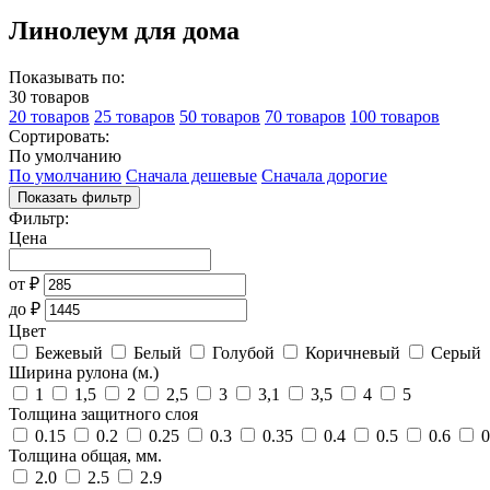
Линолеум для дома
Показывать по:
30 товаров
20 товаров
25 товаров
50 товаров
70 товаров
100 товаров
Сортировать:
По умолчанию
По умолчанию
Сначала дешевые
Сначала дорогие
Показать фильтр
Фильтр:
Цена
от
₽
до
₽
Цвет
Бежевый
Белый
Голубой
Коричневый
Серый
Ширина рулона (м.)
1
1,5
2
2,5
3
3,1
3,5
4
5
Толщина защитного слоя
0.15
0.2
0.25
0.3
0.35
0.4
0.5
0.6
0
Толщина общая, мм.
2.0
2.5
2.9