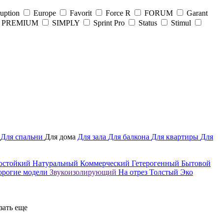
uption
Europe
Favorit
Force R
FORUM
Garant
PREMIUM
SIMPLY
Sprint Pro
Status
Stimul
ы
Для спальни
Для дома
Для зала
Для балкона
Для квартиры
Для
остойкий
Натуральный
Коммерческий
Гетерогенный
Бытовой
орогие модели
Звукоизолирующий
На отрез
Толстый
Эко
зать еще