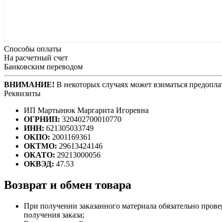
Способы оплаты
На расчетный счет
Банковским переводом
ВНИМАНИЕ!
В некоторых случаях может взиматься предоплат
Реквизиты
ИП Мартынюк Маргарита Игоревна
ОГРНИП:
320402700010770
ИНН:
621305033749
ОКПО:
2001169361
ОКТМО:
29613424146
ОКАТО:
29213000056
ОКВЭД:
47.53
Возврат и обмен товара
При получении заказанного материала обязательно прове
получения заказа;