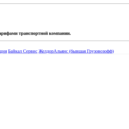
 тарифами транспортной компании.
ция
Байкал Сервис
ЖелдорАльянс (бывшая Грузовозофф)