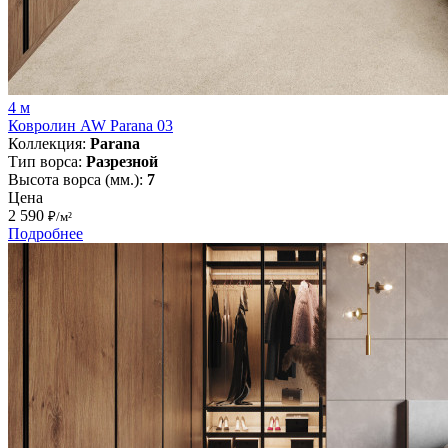
4 м
Ковролин AW Parana 03
Коллекция:
Parana
Тип ворса:
Разрезной
Высота ворса (мм.):
7
Цена
2 590
₽/м²
Подробнее