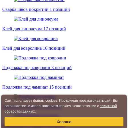
Сварка швов покрытий
1 позиций
Клей для линолеума
17 позиций
Клей для ковролина
16 позиций
Подложка под ковролин
3 позиций
Подложка под ламинат
15 позиций
Сайт использует файлы cookies. Продолжая просматривать сайт Вы
соглашаетесь с использованием cookies в соответствии с
политикой
Хвойная подложка
4 позиций
обработки данных
.
Хорошо
Пробковая подложка
4 позиций